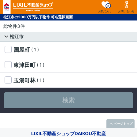
0
お気に入り
お問い合わせ
松江市の2000万円以下物件 町名選択画面
総物件3件
松江市
国屋町
( 1 )
東津田町
( 1 )
玉湯町林
( 1 )
検索
ページトップ
LIXIL不動産ショップDAIKOU不動産